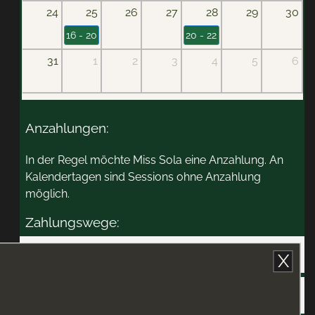
24
25
26
27
28
29
30
16 - 20
20 - 22
31
1
2
3
4
5
6
Anzahlungen:
In der Regel möchte Miss Sola eine Anzahlung. An
Kalendertagen sind Sessions ohne Anzahlung
möglich.
Zahlungswege:
PayPal
X
Anzahlung im Atrium abgeben