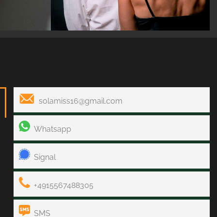
solamiss16@gmail.com
Whatsapp
Signal
+4915567488305
SMS