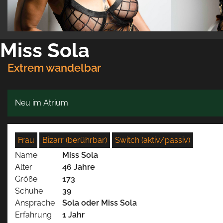
Miss Sola
Extrem wandelbar
Neu im Atrium
Frau
Bizarr (berührbar)
Switch (aktiv/passiv)
Name
Miss Sola
Alter
46 Jahre
Größe
173
Schuhe
39
Ansprache
Sola oder Miss Sola
Erfahrung
1 Jahr