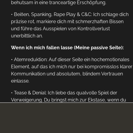
behutsam in eine tranceartige Erschöpfung.
• Beißen, Spanking, Rape Play & C&C: Ich schlage dich
präzise rot, markiere dich mit schmerzhaften Bissen
und führe das Ausspielen von Kontrollverlust
unerbittlich an.
Wenn ich mich fallen lasse (Meine passive Seite):
• Atemreduktion: Auf dieser Seite ein hochemotionales
Element, auf das ich mich nur bei kompromisslos klarer
Kommunikation und absolutem, blindem Vertrauen
einlasse.
• Tease & Denial: Ich liebe das qualvolle Spiel der
Verweigerung. Du bringst mich zur Ekstase, wenn du
mich im slow und soft intense-Modus teast und mich
gezielt zappen lässt.
• Sinnliche Intensität: Du bringst mich zum Glühen,