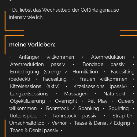
• Du liebst das Wechselbad der Gefühle genauso
intensiv wie ich.
meine Vorlieben:
•
Anfänger willkommen
•
Atemreduktion
•
Atemreduktion passiv
•
Bondage passiv
•
Erniedrigung (streng) / Humiliation
•
Facesitting
(bedeckt)
•
Facesitting
•
Frauen willkommen
•
Kitzelsessions (aktiv)
•
Kitzelsessions (passiv)
•
Langzeitsessions
•
Massagen
•
Natursekt
•
Objektifizierung
•
Overnight
•
Pet Play
•
Queers
willkommen
•
Rohrstock / Spanking
•
Squirting
•
Rollenspiele
•
Rohrstock passiv
•
Strap-On,
Umschnalldildo
•
Verhör
•
Tease & Denial / Edging
•
Tease & Denial passiv
•