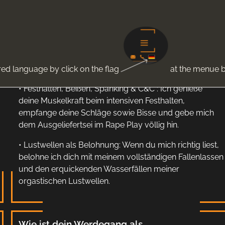
indem du mir intensiv den Hintern knetest und mir sanft
ins Ohr pustest und sanft zu beisst.
• Flogger & Rohrstock: Ich genieße die Reise durch den
Schmerz auf der empfangenden Seite, bis sich der
Verstand ausschaltet und du mich tief in eine M/S-
Trance gleiten lässt.
red language by click on the flag
at the menue b
• Festhalten, Beißen, Spanking & C&C : Ich genieße
deine Muskelkraft beim intensiven Festhalten,
empfange deine Schläge sowie Bisse und gebe mich
dem Ausgeliefertsei im Rape Play völlig hin.
• Lustwellen als Belohnung: Wenn du mich richtig liest,
belohne ich dich mit meinem vollständigen Fallenlassen
und den erquickenden Wasserfällen meiner
orgastischen Lustwellen.
Wie ist dein Werdegang als