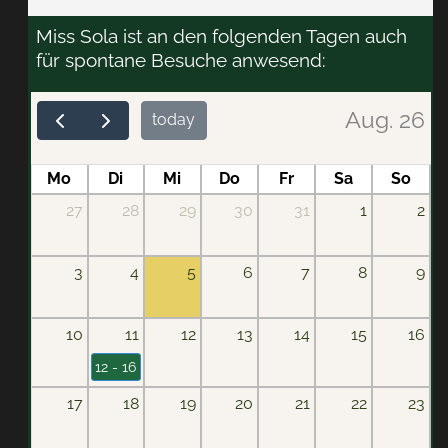
Miss Sola ist an den folgenden Tagen auch
für spontane Besuche anwesend:
Aug. 26
today
Mo
Di
Mi
Do
Fr
Sa
So
27
28
29
30
31
1
2
3
4
5
6
7
8
9
10
11
12
13
14
15
16
12 - 16
17
18
19
20
21
22
23