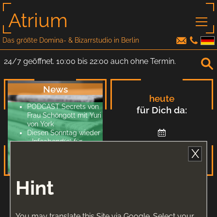
Atrium
Das größte Domina- & Bizarrstudio in Berlin
24/7 geöffnet. 10:00 bis 22:00 auch ohne Termin.
News
heute
PODCAST Secrets von
für Dich da:
Frau Schöngott mit Yuri
von York
Diesen Sonntag wieder
- Infoabend(e) für
anderen Tag
Sexarbeitende
X
auswählen
Neuer BLOG von
Fraeulein Angelina
Hint
You may translate this Site via Google. Select your