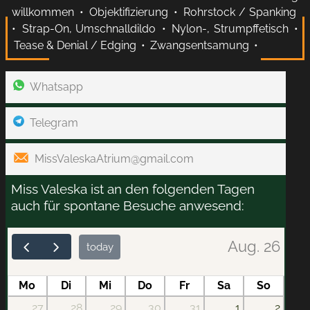
willkommen
•
Objektifizierung
•
Rohrstock / Spanking
•
Strap-On, Umschnalldildo
•
Nylon-, Strumpffetisch
•
Tease & Denial / Edging
•
Zwangsentsamung
•
Whatsapp
Telegram
MissValeskaAtrium@gmail.com
Miss Valeska ist an den folgenden Tagen
auch für spontane Besuche anwesend:
Aug. 26
today
Mo
Di
Mi
Do
Fr
Sa
So
27
28
29
30
31
1
2