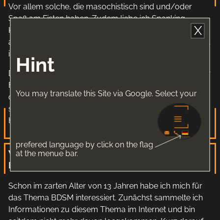
Vor allem solche, die masochistisch sind und/oder
Spaß am Fisten haben. Zudem liebe ich Spanking,
X
Kneifen, Kratzen und Ohrfeigen, darin gehe ich förmlich
auf! Wenn du weißt, was du willst und zum Lachen nicht
in den Keller gehen musst, bist du bei mir genau richtig!
Hint
Dabei ist mir egal ob du Anfänger oder fortgeschrittener
Faustliebhaber bist. Ob du es langsam, schnell, hart
You may translate this Site via Google. Select your
oder etwas zarter bevorzugst, hier bestimmst
selbstverständlich du wie weit wir gehen!
Hauptsache du bist erfüllt, bzw. ausgefüllt.
prefered language by click on the flag
Wie ist dein Werdegang als
at the menue bar.
Domina/Bizarrlady/Switch/Sub?
Schon im zarten Alter von 13 Jahren habe ich mich für
das Thema BDSM interessiert. Zunächst sammelte ich
Informationen zu diesem Thema im Internet und bin