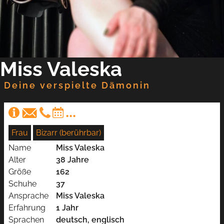
Miss Valeska
Deine verspielte Dämonin
Frau
Bizarr (berührbar)
Name
Miss Valeska
Alter
38 Jahre
Größe
162
Schuhe
37
Ansprache
Miss Valeska
Erfahrung
1 Jahr
Sprachen
deutsch, englisch