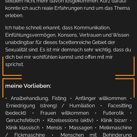
seitdem nicht mehr davon losgekommen. Kurz darauf
konnte ich auch reale Erfahrungen rund um das Thema
erleben.
Ich habe schnell erkannt, dass Kommunikation,
Einfühlungsvermögen, Konsens, Vertrauen und Wissen
unabdingbar für dieses facettenreiche Gebiet der
Sexualität sind. Es ist mir demnach sehr wichtig, dass du
dich bei mir wohlfühlen kannst und offen mit mir
sprichst.
meine Vorlieben:
•
Analbehandlung, Fisting
•
Anfänger willkommen
•
Erniedrigung (streng) / Humiliation
•
Facesitting
(bedeckt)
•
Frauen willkommen
•
Fußerotik
•
Geruchsfetisch
•
Kitzelsessions (aktiv)
•
Klinik bizarr
•
Klinik klassisch
•
Mensis
•
Massagen
•
Melkmaschine
/ Fickmaschine
•
Menschen mit Behinderung