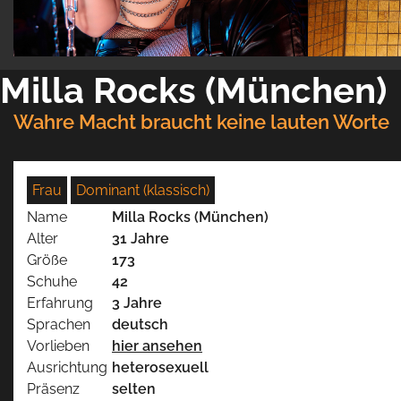
Milla Rocks (München)
Wahre Macht braucht keine lauten Worte
Frau
Dominant (klassisch)
Name
Milla Rocks (München)
Alter
31 Jahre
Größe
173
Schuhe
42
Erfahrung
3 Jahre
Sprachen
deutsch
Vorlieben
hier ansehen
Ausrichtung
heterosexuell
Präsenz
selten