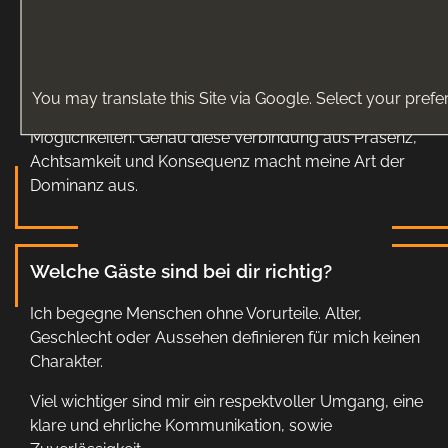
Erlebnisse zu schaffen.
Für mich entsteht wahre Intensität nicht durch
Überfluss, sondern durch das bewusste Erleben des
Augenblicks. Oft sind es wenige, gezielt gesetzte
You may translate this Site via Google. Select your prefe
Impulse, die eine tiefere Wirkung entfalten als unzählige
Möglichkeiten. Genau diese Verbindung aus Präsenz,
Achtsamkeit und Konsequenz macht meine Art der
Dominanz aus.
Welche Gäste sind bei dir richtig?
Ich begegne Menschen ohne Vorurteile. Alter,
Geschlecht oder Aussehen definieren für mich keinen
Charakter.
Viel wichtiger sind mir ein respektvoller Umgang, eine
klare und ehrliche Kommunikation, sowie