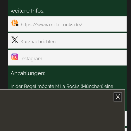
weitere Infos:
https://www.milla-rocks.de/
Kurznachrichten
Instagram
Anzahlungen:
In der Regel möchte Milla Rocks (München) eine
Anzahlung.
X
Zahlungswege:
per Überweisung