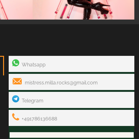
Whatsapp
mistress.milla.rocks@gmail.com
Telegram
+491786136688