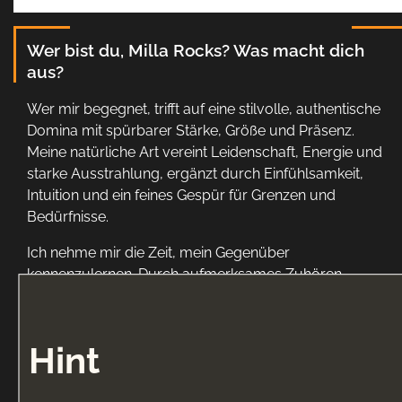
Wer bist du, Milla Rocks? Was macht dich
aus?
Wer mir begegnet, trifft auf eine stilvolle, authentische
Domina mit spürbarer Stärke, Größe und Präsenz.
Meine natürliche Art vereint Leidenschaft, Energie und
starke Ausstrahlung, ergänzt durch Einfühlsamkeit,
Intuition und ein feines Gespür für Grenzen und
Bedürfnisse.
Ich nehme mir die Zeit, mein Gegenüber
kennenzulernen. Durch aufmerksames Zuhören,
gezielte Fragen und genaues Beobachten gehe ich
individuell auf die Wünsche und die Persönlichkeit
jedes Menschen ein.
Hint
Meine Sessions sind geprägt von Professionalität,
Humor und dem Anspruch, außergewöhnliche