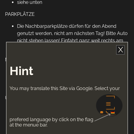
siehe unten
PARKPLÄTZE
Die Nachbarparkplätze dürfen für den Abend
genutzt werden, nicht am nächsten Tag! Bitte Auto
nicht stehen lassen! Einfahrt ganz weit rechts am
Gebäude entlang (wenn man vor dem Haus steht)
X
MUSIK
Hint
DJ Modeopfer aka Camelia Light (Schwuz) -
Camelia Light saugt da, wo andere nur lecken…
Oscar Wandel -- 2Komponentenkleber
You may translate this Site via Google. Select your
UNTERHALTUNG
PP Maus
Fräulein Angelina
prefered language by click on the flag
LaDios
at the menue bar.
Kristina Marlen