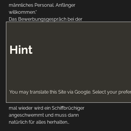
männliches Personal. Anfänger
willkommen.“
Das Bewerbungsgespräch bei der
Chefin und den beiden Hausdamen
wird natürlich praktisch gestaltet…
Schiffbrüchiger auf der Insel der
Hint
Amazonen
Die berühmten Kriegerinnen haben
sich auf eine Insel zurückgezogen und
leben dort ohne Männer friedlich vor
sich hin. Das Problem der
Männerlosigkeit ist die Fortpflanzung,
You may translate this Site via Google. Select your prefe
und auch sind nicht alle Amazonen
lesbisch. Sehr selten, aber doch immer
mal wieder wird ein Schiffbrüchiger
angeschwemmt und muss dann
natürlich für alles herhalten…