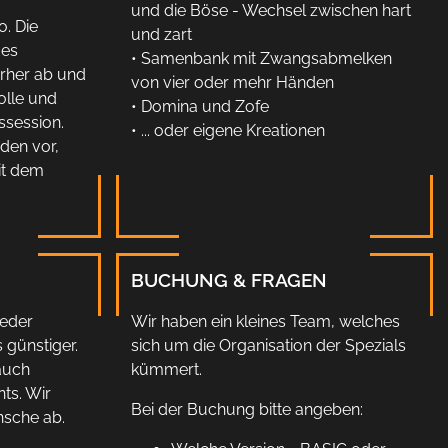
und die Böse - Wechsel zwischen hart
o. Die
und zart
des
• Samenbank mit Zwangsabmelken
orher ab und
von vier oder mehr Händen
olle und
• Domina und Zofe
ssession.
• ... oder eigene Kreationen
den vor,
it dem
BUCHUNG & FRAGEN
eder
Wir haben ein kleines Team, welches
 günstiger.
sich um die Organisation der Spezials
auch
kümmert.
ts. Wir
Bei der Buchung bitte angeben:
nsche ab.