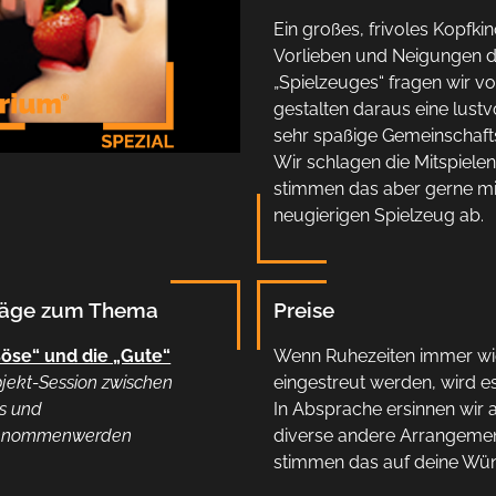
Ein großes, frivoles Kopfkin
Vorlieben und Neigungen 
„Spielzeuges“ fragen wir v
gestalten daraus eine lustv
sehr spaßige Gemeinschaft
Wir schlagen die Mitspielen
stimmen das aber gerne m
neugierigen Spielzeug ab.
räge zum Thema
Preise
Böse“ und die „Gute“
Wenn Ruhezeiten immer wi
jekt-Session zwischen
eingestreut werden, wird es
s und
In Absprache ersinnen wir 
enommenwerden
diverse andere Arrangemen
stimmen das auf deine Wü