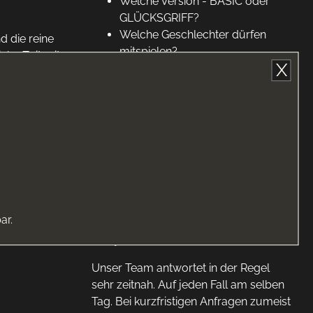
Welche Version - BASIC oder
GLÜCKSGRIFF?
Welche Geschlechter dürfen
d die reine
mitspielen?
iche Zeit mit
X
Wie lange?
und das
Gibt es spezielle Wünsche zum
Inhalt?
Es gibt 2 Möglichkeiten zur Buchung:
 der
a)
AUF TERMIN
längerfristig oder einen Tag vorher
Hier erreichst du unser Spezial-Team
ar.
->
spezial@atriumberlin.com
Unser Team antwortet in der Regel
sehr zeitnah. Auf jeden Fall am selben
Tag. Bei kurzfristigen Anfragen zumeist